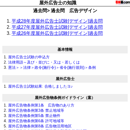
屋外広告士の知識
過去問> 過去問 広告デザイン
平成28年度屋外広告士試験[デザイン]過去問
平成27年度屋外広告士試験[デザイン]過去問
平成26年度屋外広告士試験[デザイン]過去問
基本情報
屋外広告士試験の申込方
法律用語～及び・並びに・又は・若しくは
憲法＞＞法律＞政令(施行令)＞省令(施行規則)＞条例
屋外広告士
屋外広告士試験結果: 合格しましたヨ♪
屋外広告物条例ガイドライン（案）
屋外広告物条例第1条 広告物のあり方
屋外広告物条例第3条 禁止地域等
屋外広告物条例第5条 禁止物件
屋外広告物条例第6条 許可地域等
屋外広告物条例第8条 広告物活用地区