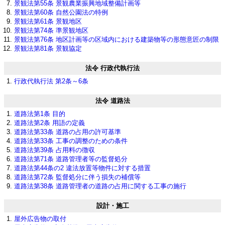
景観法第55条 景観農業振興地域整備計画等
景観法第60条 自然公園法の特例
景観法第61条 景観地区
景観法第74条 準景観地区
景観法第76条 地区計画等の区域内における建築物等の形態意匠の制限
景観法第81条 景観協定
法令 行政代執行法
行政代執行法 第2条～6条
法令 道路法
道路法第1条 目的
道路法第2条 用語の定義
道路法第33条 道路の占用の許可基準
道路法第33条 工事の調整のための条件
道路法第39条 占用料の徴収
道路法第71条 道路管理者等の監督処分
道路法第44条の2 違法放置等物件に対する措置
道路法第72条 監督処分に伴う損失の補償等
道路法第38条 道路管理者の道路の占用に関する工事の施行
設計・施工
屋外広告物の取付