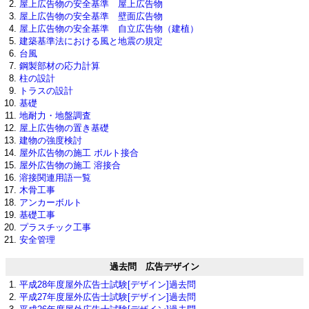
屋上広告物の安全基準 屋上広告物
屋上広告物の安全基準 壁面広告物
屋上広告物の安全基準 自立広告物（建植）
建築基準法における風と地震の規定
台風
鋼製部材の応力計算
柱の設計
トラスの設計
基礎
地耐力・地盤調査
屋上広告物の置き基礎
建物の強度検討
屋外広告物の施工 ボルト接合
屋外広告物の施工 溶接合
溶接関連用語一覧
木骨工事
アンカーボルト
基礎工事
プラスチック工事
安全管理
過去問 広告デザイン
平成28年度屋外広告士試験[デザイン]過去問
平成27年度屋外広告士試験[デザイン]過去問