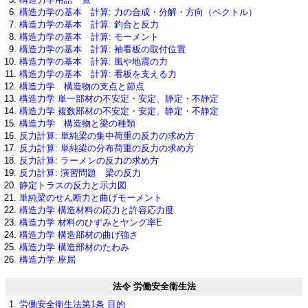
構造力学の基本 計算: 力の合成・分解・方向（ベクトル）
構造力学の基本 計算: 釣合と反力
構造力学の基本 計算: モーメント
構造力学の基本 計算: 袖看板の取付位置
構造力学の基本 計算: 風や地震の力
構造力学の基本 計算: 看板を支える力
構造力学 構造物の支点と節点
構造力学 単一部材の不安定・安定、静定・不静定
構造力学 複数部材の不安定・安定、静定・不静定
構造力学 構造物と梁の種類
反力計算: 単純梁の集中荷重の反力の求め方
反力計算: 単純梁の分布荷重の反力の求め方
反力計算: ラーメンの反力の求め方
反力計算: 演習問題 梁の反力
静定トラスの反力と示力図
単純梁のせん断力と曲げモーメント
構造力学 構造材料の応力と許容応力度
構造力学 材料のひずみとヤング率E
構造力学 構造部材の曲げ強さ
構造力学 構造部材のたわみ
構造力学 座屈
法令 労働安全衛生法
労働安全衛生法第1条 目的