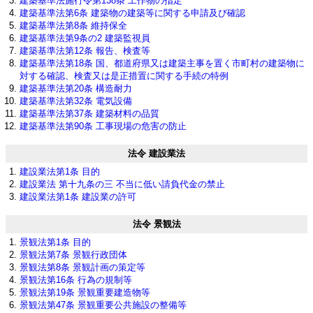
建築基準法施行令第138条 工作物の指定
建築基準法第6条 建築物の建築等に関する申請及び確認
建築基準法第8条 維持保全
建築基準法第9条の2 建築監視員
建築基準法第12条 報告、検査等
建築基準法第18条 国、都道府県又は建築主事を置く市町村の建築物に
対する確認、検査又は是正措置に関する手続の特例
建築基準法第20条 構造耐力
建築基準法第32条 電気設備
建築基準法第37条 建築材料の品質
建築基準法第90条 工事現場の危害の防止
法令 建設業法
建設業法第1条 目的
建設業法 第十九条の三 不当に低い請負代金の禁止
建設業法第1条 建設業の許可
法令 景観法
景観法第1条 目的
景観法第7条 景観行政団体
景観法第8条 景観計画の策定等
景観法第16条 行為の規制等
景観法第19条 景観重要建造物等
景観法第47条 景観重要公共施設の整備等