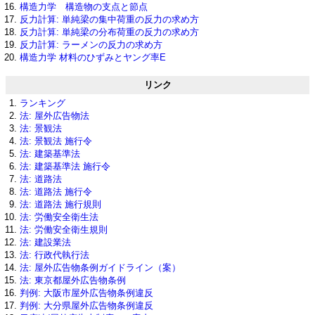
構造力学 構造物の支点と節点
反力計算: 単純梁の集中荷重の反力の求め方
反力計算: 単純梁の分布荷重の反力の求め方
反力計算: ラーメンの反力の求め方
構造力学 材料のひずみとヤング率E
リンク
ランキング
法: 屋外広告物法
法: 景観法
法: 景観法 施行令
法: 建築基準法
法: 建築基準法 施行令
法: 道路法
法: 道路法 施行令
法: 道路法 施行規則
法: 労働安全衛生法
法: 労働安全衛生規則
法: 建設業法
法: 行政代執行法
法: 屋外広告物条例ガイドライン（案）
法: 東京都屋外広告物条例
判例: 大阪市屋外広告物条例違反
判例: 大分県屋外広告物条例違反