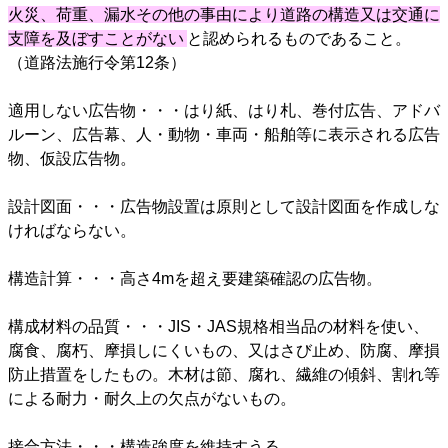
火災、荷重、漏水その他の事由により道路の構造又は交通に
支障を及ぼすことがない
と認められるものであること。
（道路法施行令第12条）
適用しない広告物・・・はり紙、はり札、巻付広告、アドバ
ルーン、広告幕、人・動物・車両・船舶等に表示される広告
物、仮設広告物。
設計図面・・・広告物設置は原則として設計図面を作成しな
ければならない。
構造計算・・・高さ4mを超え要建築確認の広告物。
構成材料の品質・・・JIS・JAS規格相当品の材料を使い、
腐食、腐朽、摩損しにくいもの、又はさび止め、防腐、摩損
防止措置をしたもの。木材は節、腐れ、繊維の傾斜、割れ等
による耐力・耐久上の欠点がないもの。
接合方法・・・構造強度を維持すうる。