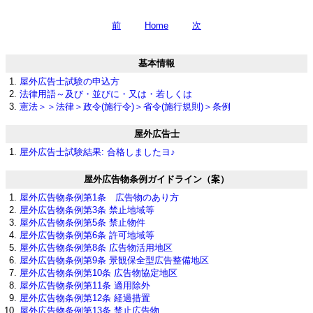
前
Home
次
基本情報
屋外広告士試験の申込方
法律用語～及び・並びに・又は・若しくは
憲法＞＞法律＞政令(施行令)＞省令(施行規則)＞条例
屋外広告士
屋外広告士試験結果: 合格しましたヨ♪
屋外広告物条例ガイドライン（案）
屋外広告物条例第1条 広告物のあり方
屋外広告物条例第3条 禁止地域等
屋外広告物条例第5条 禁止物件
屋外広告物条例第6条 許可地域等
屋外広告物条例第8条 広告物活用地区
屋外広告物条例第9条 景観保全型広告整備地区
屋外広告物条例第10条 広告物協定地区
屋外広告物条例第11条 適用除外
屋外広告物条例第12条 経過措置
屋外広告物条例第13条 禁止広告物