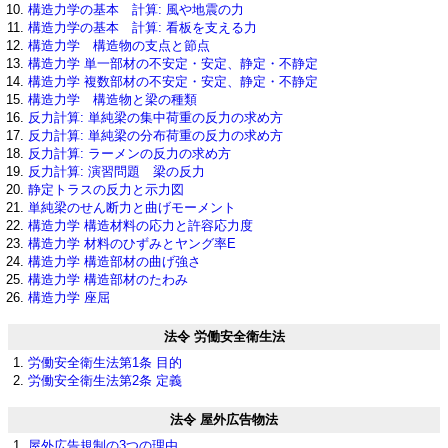
構造力学の基本 計算: 風や地震の力
構造力学の基本 計算: 看板を支える力
構造力学 構造物の支点と節点
構造力学 単一部材の不安定・安定、静定・不静定
構造力学 複数部材の不安定・安定、静定・不静定
構造力学 構造物と梁の種類
反力計算: 単純梁の集中荷重の反力の求め方
反力計算: 単純梁の分布荷重の反力の求め方
反力計算: ラーメンの反力の求め方
反力計算: 演習問題 梁の反力
静定トラスの反力と示力図
単純梁のせん断力と曲げモーメント
構造力学 構造材料の応力と許容応力度
構造力学 材料のひずみとヤング率E
構造力学 構造部材の曲げ強さ
構造力学 構造部材のたわみ
構造力学 座屈
法令 労働安全衛生法
労働安全衛生法第1条 目的
労働安全衛生法第2条 定義
法令 屋外広告物法
屋外広告規制の3つの理由