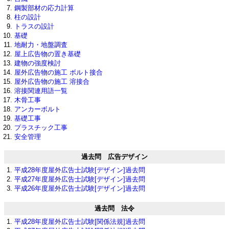
鋼製部材の応力計算
柱の設計
トラスの設計
基礎
地耐力・地盤調査
屋上広告物の置き基礎
建物の強度検討
屋外広告物の施工 ボルト接合
屋外広告物の施工 溶接合
溶接関連用語一覧
木骨工事
アンカーボルト
基礎工事
プラスチック工事
安全管理
過去問 広告デザイン
平成28年度屋外広告士試験[デザイン]過去問
平成27年度屋外広告士試験[デザイン]過去問
平成26年度屋外広告士試験[デザイン]過去問
過去問 法令
平成28年度屋外広告士試験[関係法規]過去問