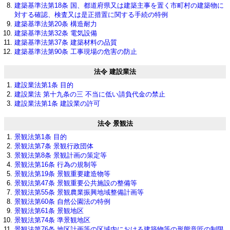
建築基準法第18条 国、都道府県又は建築主事を置く市町村の建築物に
対する確認、検査又は是正措置に関する手続の特例
建築基準法第20条 構造耐力
建築基準法第32条 電気設備
建築基準法第37条 建築材料の品質
建築基準法第90条 工事現場の危害の防止
法令 建設業法
建設業法第1条 目的
建設業法 第十九条の三 不当に低い請負代金の禁止
建設業法第1条 建設業の許可
法令 景観法
景観法第1条 目的
景観法第7条 景観行政団体
景観法第8条 景観計画の策定等
景観法第16条 行為の規制等
景観法第19条 景観重要建造物等
景観法第47条 景観重要公共施設の整備等
景観法第55条 景観農業振興地域整備計画等
景観法第60条 自然公園法の特例
景観法第61条 景観地区
景観法第74条 準景観地区
景観法第76条 地区計画等の区域内における建築物等の形態意匠の制限