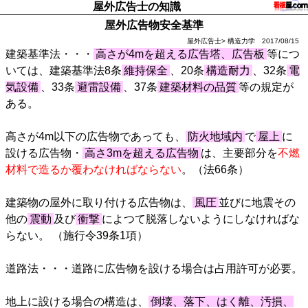
屋外広告士の知識
屋外広告物安全基準
屋外広告士> 構造力学 2017/08/15
建築基準法・・・
高さが4mを超える広告塔、広告板
等につ
いては、建築基準法8条
維持保全
、20条
構造耐力
、32条
電
気設備
、33条
避雷設備
、37条
建築材料の品質
等の規定が
ある。
高さが4m以下の広告物であっても、
防火地域内
で
屋上
に
設ける広告物・
高さ3mを超える広告物
は、主要部分を
不燃
材料で造るか覆わなければならない
。（法66条）
建築物の屋外に取り付ける広告物は、
風圧
並びに地震その
他の
震動
及び
衝撃
によつて脱落しないようにしなければな
らない。 （施行令39条1項）
道路法・・・道路に広告物を設ける場合は占用許可が必要。
地上に設ける場合の構造は、
倒壊、落下、はく離、汚損、