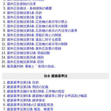
屋外広告規制の沿革
屋外広告物法・条例規制の概要
屋外広告物法第1条 目的
屋外広告物法第2条 定義
屋外広告物法第3条 広告物の表示等の禁止
屋外広告物法第4条 広告物の表示等の制限
屋外広告物法第5条 広告物の表示の方法等の基準
屋外広告物法第6条 景観計画との関係
屋外広告物法第7条 違反に対する措置
屋外広告物法第8条 広告物の表示等の制限
屋外広告物法第9条 屋外広告業の登録
屋外広告物法第12条 登録試験
屋外広告物法第26条 雑則
屋外広告物法第30条 罰則
最高裁判例: 看板と「表現の自由」
法令 建築基準法
建築基準法第1条 目的
建築基準法第2条 用語の定義
建築基準法施行令第138条 工作物の指定
建築基準法第6条 建築物の建築等に関する申請及び確認
建築基準法第8条 維持保全
建築基準法第9条の2 建築監視員
建築基準法第12条 報告、検査等