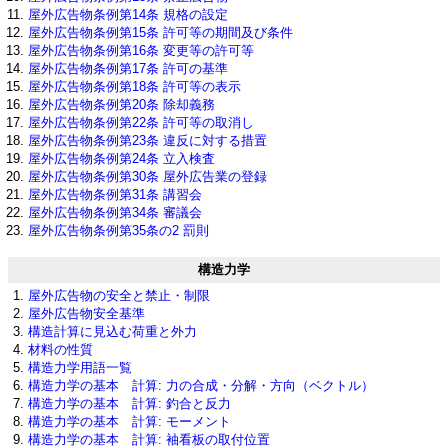
屋外広告物条例第14条 規格の設定
屋外広告物条例第15条 許可等の期間及び条件
屋外広告物条例第16条 変更等の許可等
屋外広告物条例第17条 許可の基準
屋外広告物条例第18条 許可等の表示
屋外広告物条例第20条 除却義務
屋外広告物条例第22条 許可等の取消し
屋外広告物条例第23条 違反に対する措置
屋外広告物条例第24条 立入検査
屋外広告物条例第30条 屋外広告業の登録
屋外広告物条例第31条 講習会
屋外広告物条例第34条 審議会
屋外広告物条例第35条の2 罰則
構造力学
屋外広告物の安全と禁止・制限
屋外広告物安全基準
構造計算に見込む荷重と外力
材料の性質
構造力学用語一覧
構造力学の基本 計算: 力の合成・分解・方向（ベクトル）
構造力学の基本 計算: 釣合と反力
構造力学の基本 計算: モーメント
構造力学の基本 計算: 袖看板の取付位置