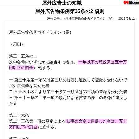
屋外広告士の知識
屋外広告物条例第35条の2 罰則
屋外広告士> 屋外広告物条例ガイドライン（案） 2017/08/11
屋外広告物条例ガイドライン（案）
（罰則）
第三十五条の二
次の各号のいずれかに該当する者は、
一年以下の懲役又は五十万
円以下の罰金
に処する。
一 第三十条第一項又は第三項の規定に違反して登録を受けないで
屋外広告業を営んだ者
二 不正の手段により第三十条第一項又は第三項の登録を受けた者
三 第三十三条の二第一項の規定による営業の停止の命令に違反し
た者
第三十六条
第二十三条第一項の規定による
知事の命令に違反した者は、五十
万円以下の罰金
に処する。