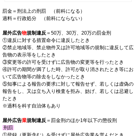
罰金＝刑法上の刑罰 （前科になる）
過料＝行政処分 （前科にならない）
屋外広告
物
規制違反
＝50万、30万、20万の罰金刑
①違反に対する措置命令に違反したとき
②禁止地域等、禁止物件又は許可地域等の規制に違反して広
告物の表示等をしたとき
③変更等の許可を受けずに広告物の変更等を行ったとき
④許可の期間が満了した時、許可が取り消されたとき等にお
いて広告物等の除去をしなかったとき
⑤知事による報告の要求に対して報告せず、若しくは虚偽の
報告をし、又は立ち入り検査を拒み、妨げ、若しくは忌避し
たとき
※過料を科す自治体もあり
屋外広告
業
規制違反
＝罰金刑のほか1年以下の懲役刑
刑罰
①登録（更新含む）を受けずに屋外広告業を営んだとき