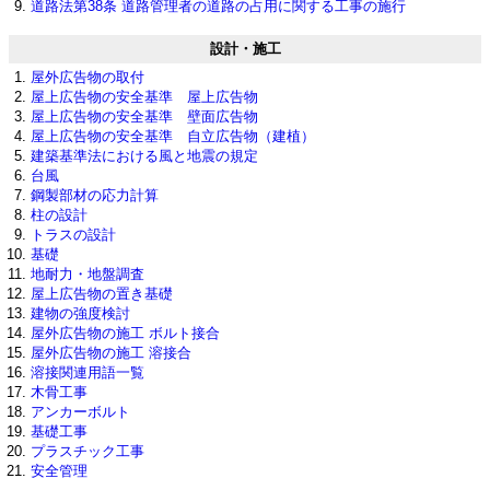
道路法第38条 道路管理者の道路の占用に関する工事の施行
設計・施工
屋外広告物の取付
屋上広告物の安全基準 屋上広告物
屋上広告物の安全基準 壁面広告物
屋上広告物の安全基準 自立広告物（建植）
建築基準法における風と地震の規定
台風
鋼製部材の応力計算
柱の設計
トラスの設計
基礎
地耐力・地盤調査
屋上広告物の置き基礎
建物の強度検討
屋外広告物の施工 ボルト接合
屋外広告物の施工 溶接合
溶接関連用語一覧
木骨工事
アンカーボルト
基礎工事
プラスチック工事
安全管理