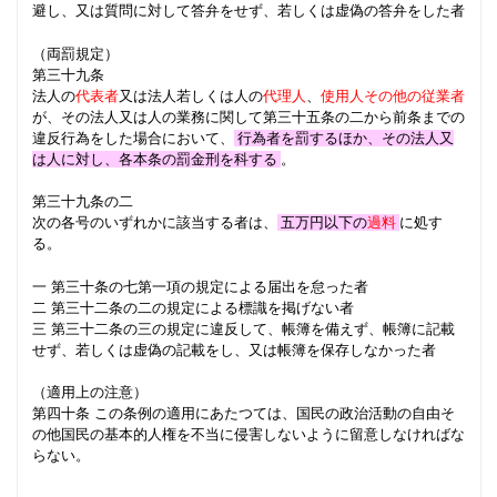
避し、又は質問に対して答弁をせず、若しくは虚偽の答弁をした者
（両罰規定）
第三十九条
法人の
代表者
又は法人若しくは人の
代理人
、
使用人その他の従業者
が、その法人又は人の業務に関して第三十五条の二から前条までの
違反行為をした場合において、
行為者を罰するほか、その法人又
は人に対し、各本条の罰金刑を科する
。
第三十九条の二
次の各号のいずれかに該当する者は、
五万円以下の
過料
に処す
る。
一 第三十条の七第一項の規定による届出を怠った者
二 第三十二条の二の規定による標識を掲げない者
三 第三十二条の三の規定に違反して、帳簿を備えず、帳簿に記載
せず、若しくは虚偽の記載をし、又は帳簿を保存しなかった者
（適用上の注意）
第四十条 この条例の適用にあたつては、国民の政治活動の自由そ
の他国民の基本的人権を不当に侵害しないように留意しなければな
らない。