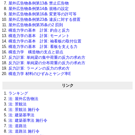
屋外広告物条例第13条 禁止広告物
屋外広告物条例第14条 規格の設定
屋外広告物条例第16条 変更等の許可等
屋外広告物条例第23条 違反に対する措置
屋外広告物条例第35条の2 罰則
構造力学の基本 計算: 釣合と反力
構造力学の基本 計算: モーメント
構造力学の基本 計算: 袖看板の取付位置
構造力学の基本 計算: 看板を支える力
構造力学 構造物の支点と節点
反力計算: 単純梁の集中荷重の反力の求め方
反力計算: 単純梁の分布荷重の反力の求め方
反力計算: ラーメンの反力の求め方
構造力学 材料のひずみとヤング率E
リンク
ランキング
法: 屋外広告物法
法: 景観法
法: 景観法 施行令
法: 建築基準法
法: 建築基準法 施行令
法: 道路法
法: 道路法 施行令