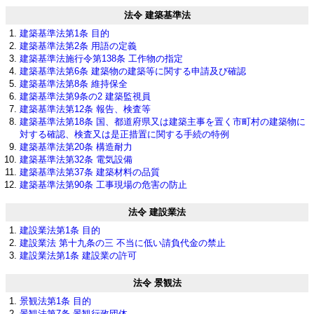
法令 建築基準法
建築基準法第1条 目的
建築基準法第2条 用語の定義
建築基準法施行令第138条 工作物の指定
建築基準法第6条 建築物の建築等に関する申請及び確認
建築基準法第8条 維持保全
建築基準法第9条の2 建築監視員
建築基準法第12条 報告、検査等
建築基準法第18条 国、都道府県又は建築主事を置く市町村の建築物に
対する確認、検査又は是正措置に関する手続の特例
建築基準法第20条 構造耐力
建築基準法第32条 電気設備
建築基準法第37条 建築材料の品質
建築基準法第90条 工事現場の危害の防止
法令 建設業法
建設業法第1条 目的
建設業法 第十九条の三 不当に低い請負代金の禁止
建設業法第1条 建設業の許可
法令 景観法
景観法第1条 目的
景観法第7条 景観行政団体