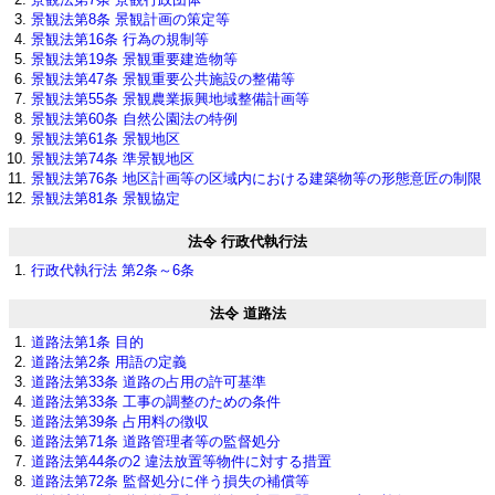
景観法第8条 景観計画の策定等
景観法第16条 行為の規制等
景観法第19条 景観重要建造物等
景観法第47条 景観重要公共施設の整備等
景観法第55条 景観農業振興地域整備計画等
景観法第60条 自然公園法の特例
景観法第61条 景観地区
景観法第74条 準景観地区
景観法第76条 地区計画等の区域内における建築物等の形態意匠の制限
景観法第81条 景観協定
法令 行政代執行法
行政代執行法 第2条～6条
法令 道路法
道路法第1条 目的
道路法第2条 用語の定義
道路法第33条 道路の占用の許可基準
道路法第33条 工事の調整のための条件
道路法第39条 占用料の徴収
道路法第71条 道路管理者等の監督処分
道路法第44条の2 違法放置等物件に対する措置
道路法第72条 監督処分に伴う損失の補償等