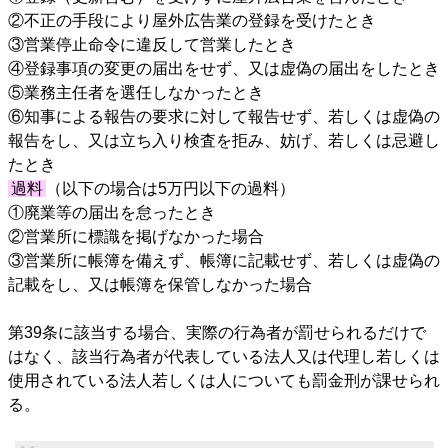
②不正の手段により屋外広告業の登録を受けたとき
③営業停止命令に違反して営業したとき
④登録事項の変更の届出をせず、又は虚偽の届出をしたとき
⑤業務主任者を選任しなかったとき
⑥知事による報告の要求に対して報告せず、若しくは虚偽の
報告をし、又は立ち入り検査を拒み、妨げ、若しくは忌避し
たとき
過料
（以下の場合は5万円以下の過料）
①廃業等の届出を怠ったとき
②営業所に標識を掲げなかった場合
③営業所に帳簿を備えず、帳簿に記載せず、若しくは虚偽の
記載をし、又は帳簿を保管しなかった場合
第39条に該当する場合、実際の行為者が罰せられるだけで
はなく、該当行為者が代表している法人又は代理し若しくは
使用されている法人若しくは人についても罰金刑が課せられ
る。