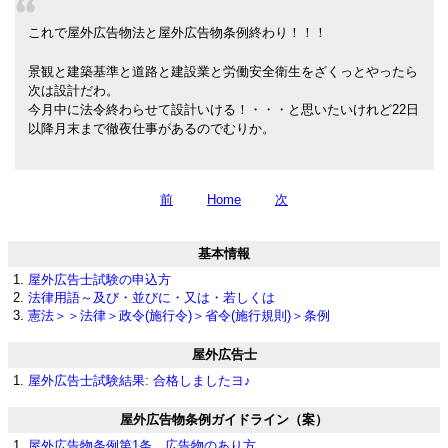
これで屋外広告物法と屋外広告物条例終わり！！！
景観と建築基準と道路と建設業と労働安全衛生をざくっとやったら
次は設計だわ。
今月中に法令終わらせて設計いける！・・・と思いたいけれど22日
以降月末まで徹夜仕事があるのでむりか。
前
Home
次
基本情報
屋外広告士試験の申込方
法律用語～及び・並びに・又は・若しくは
憲法＞＞法律＞政令(施行令)＞省令(施行規則)＞条例
屋外広告士
屋外広告士試験結果: 合格しましたヨ♪
屋外広告物条例ガイドライン（案）
屋外広告物条例第1条 広告物のあり方