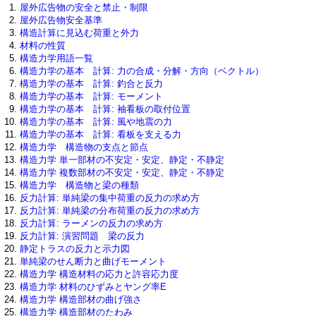
屋外広告物の安全と禁止・制限
屋外広告物安全基準
構造計算に見込む荷重と外力
材料の性質
構造力学用語一覧
構造力学の基本 計算: 力の合成・分解・方向（ベクトル）
構造力学の基本 計算: 釣合と反力
構造力学の基本 計算: モーメント
構造力学の基本 計算: 袖看板の取付位置
構造力学の基本 計算: 風や地震の力
構造力学の基本 計算: 看板を支える力
構造力学 構造物の支点と節点
構造力学 単一部材の不安定・安定、静定・不静定
構造力学 複数部材の不安定・安定、静定・不静定
構造力学 構造物と梁の種類
反力計算: 単純梁の集中荷重の反力の求め方
反力計算: 単純梁の分布荷重の反力の求め方
反力計算: ラーメンの反力の求め方
反力計算: 演習問題 梁の反力
静定トラスの反力と示力図
単純梁のせん断力と曲げモーメント
構造力学 構造材料の応力と許容応力度
構造力学 材料のひずみとヤング率E
構造力学 構造部材の曲げ強さ
構造力学 構造部材のたわみ