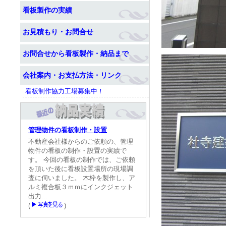
看板製作の実績
お見積もり・お問合せ
お問合せから看板製作・納品まで
会社案内・お支払方法・リンク
看板制作協力工場募集中！
管理物件の看板制作・設置
不動産会社様からのご依頼の、管理
物件の看板の制作・設置の実績で
す。 今回の看板の制作では、ご依頼
を頂いた後に看板設置場所の現場調
査に伺いました。 木枠を製作し、ア
ルミ複合板３ｍｍにインクジェット
出力...
(
)