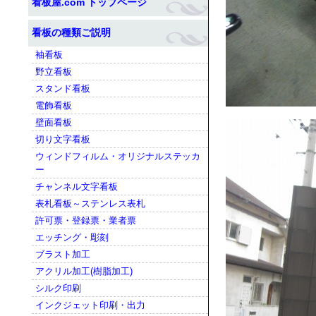
看板屋.com トップページ
看板の種類ご説明
袖看板
野立看板
スタンド看板
電飾看板
壁面看板
切り文字看板
ウィンドフィルム・オリジナルステッカ
ー
チャンネル文字看板
表札看板～ステンレス表札
許可票・登録票・業者票
エッチング・彫刻
ブラスト加工
アクリル加工(樹脂加工)
シルク印刷
インクジェット印刷・出力