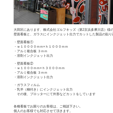
大田区にあります、株式会社ゴルフキッズ（第2京浜多摩川店）様
壁面看板と、ガラスにインクジェット出力でカットした製品の貼り
・壁面看板①
・ｗ１００００ｍｍ×ｈ１０００ｍｍ
・アルミ複合板 ３ｍｍ
・溶剤インクジェット出力
・壁面看板②
・ｗ１０００ｍｍ×ｈ３０００ｍｍ
・アルミ複合板 ３ｍｍ
・溶剤インクジェット出力
・ガラスフィルム
・乳半（糊付き）にインクジェット出力
その後、プロッターにて外形などカットをしています
各種看板でお困りのお客様は、ご相談下さい。
個人のお客様でも対応させて頂きます。