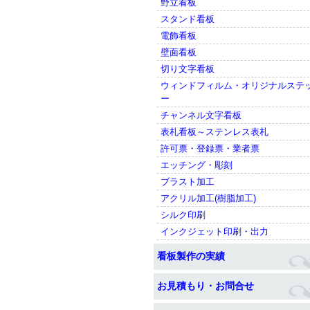
野立看板
スタンド看板
電飾看板
壁面看板
切り文字看板
ウィンドフィルム・オリジナルステ
ー
チャンネル文字看板
表札看板～ステンレス表札
許可票・登録票・業者票
エッチング・彫刻
ブラスト加工
アクリル加工(樹脂加工)
シルク印刷
インクジェット印刷・出力
看板製作の実績
お見積もり・お問合せ